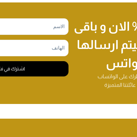
 خصم 5 % الان و باقى
م ارسالها
لواتس
اشترك في نشرت
ئلتنا المتميزة