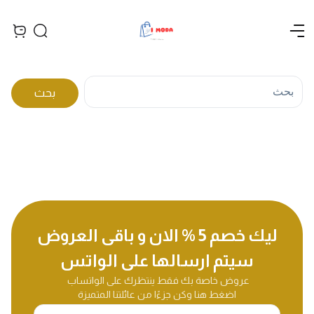
Open menu
Search
iew bag
بحث
ليك خصم 5 % الان و باقى العروض
سيتم ارسالها على الواتس
اضغط هنا وكن جزءًا من عائلتنا المتميزة